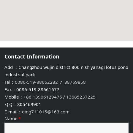
Contact Information
Add ：Changzhou wujin district 806 nishiyanagi lotus pond
industrial park
Tel：
0086-519-88662282
/
88769858
Fax：0086-519-88661677
Mobile：
+86 13906129476
/
13685237225
ＱＱ：805469901
E-mail：
ding711015@163.com
Name
*