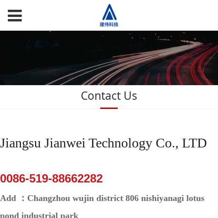
Contact Us
Jiangsu Jianwei Technology Co., LTD
0086-519-88662282
Add ：Changzhou wujin district 806 nishiyanagi lotus
pond industrial park