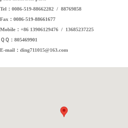
Tel：
0086-519-88662282
/
88769858
Fax：0086-519-88661677
Mobile：
+86 13906129476
/
13685237225
ＱＱ：805469901
E-mail：
ding711015@163.com