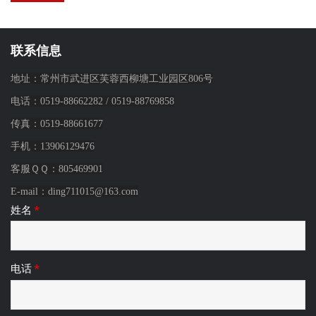
联系信息
地址：常州市武进区芙蓉西柳塘工业园区806号
电话：
0519-88662282
/
0519-88769858
传真：0519-88661677
手机：
13906129476
客服ＱＱ：805469901
E-mail：
ding711015@163.com
姓名
*
电话
*