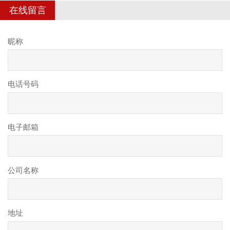
在线留言
昵称
电话号码
电子邮箱
公司名称
地址