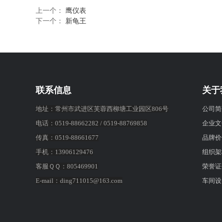
上一个：
鹰仪表
下一个：
新龟王
联系信息
关于
公司简
地址：常州市武进区芙蓉西柳塘工业园区806号
企业文
电话：
0519-88662282
/
0519-88769858
品牌价
传真：0519-88661677
组织架
手机：
13906129476
荣誉证
客服ＱＱ：805469901
车间设
E-mail：
ding711015@163.com