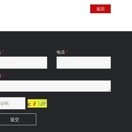
返回
名
*
电话
*
容
*
提交